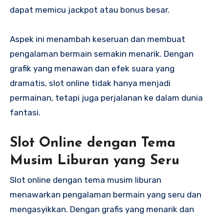
dapat memicu jackpot atau bonus besar.
Aspek ini menambah keseruan dan membuat
pengalaman bermain semakin menarik. Dengan
grafik yang menawan dan efek suara yang
dramatis, slot online tidak hanya menjadi
permainan, tetapi juga perjalanan ke dalam dunia
fantasi.
Slot Online dengan Tema
Musim Liburan yang Seru
Slot online dengan tema musim liburan
menawarkan pengalaman bermain yang seru dan
mengasyikkan. Dengan grafis yang menarik dan