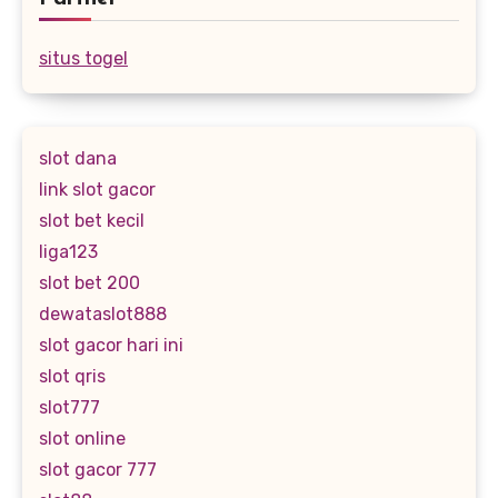
situs togel
slot dana
link slot gacor
slot bet kecil
liga123
slot bet 200
dewataslot888
slot gacor hari ini
slot qris
slot777
slot online
slot gacor 777