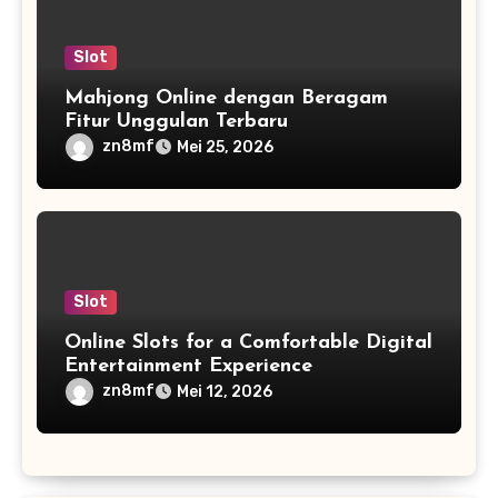
Slot
Mahjong Online dengan Beragam
Fitur Unggulan Terbaru
zn8mf
Mei 25, 2026
Slot
Online Slots for a Comfortable Digital
Entertainment Experience
zn8mf
Mei 12, 2026