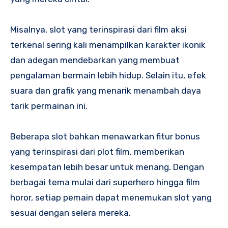
Misalnya, slot yang terinspirasi dari film aksi
terkenal sering kali menampilkan karakter ikonik
dan adegan mendebarkan yang membuat
pengalaman bermain lebih hidup. Selain itu, efek
suara dan grafik yang menarik menambah daya
tarik permainan ini.
Beberapa slot bahkan menawarkan fitur bonus
yang terinspirasi dari plot film, memberikan
kesempatan lebih besar untuk menang. Dengan
berbagai tema mulai dari superhero hingga film
horor, setiap pemain dapat menemukan slot yang
sesuai dengan selera mereka.