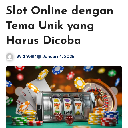
Slot Online dengan
Tema Unik yang
Harus Dicoba
By
zn8mf
Januari 4, 2025