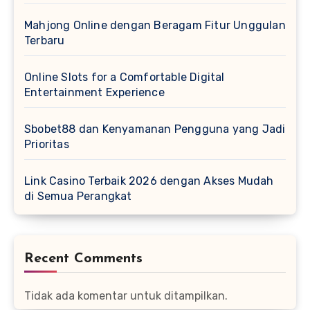
Mahjong Online dengan Beragam Fitur Unggulan
Terbaru
Online Slots for a Comfortable Digital
Entertainment Experience
Sbobet88 dan Kenyamanan Pengguna yang Jadi
Prioritas
Link Casino Terbaik 2026 dengan Akses Mudah
di Semua Perangkat
Recent Comments
Tidak ada komentar untuk ditampilkan.