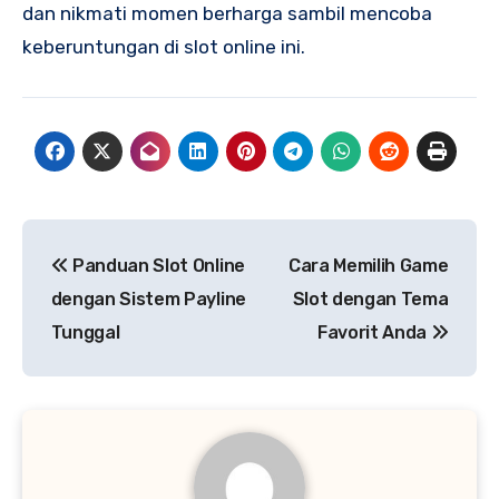
dan nikmati momen berharga sambil mencoba
keberuntungan di slot online ini.
Navigasi
Panduan Slot Online
Cara Memilih Game
pos
dengan Sistem Payline
Slot dengan Tema
Tunggal
Favorit Anda