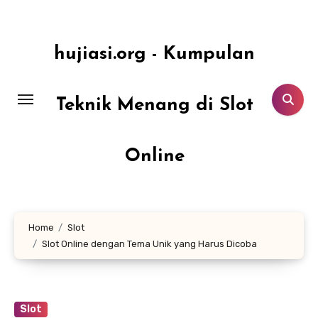
Lewati
ke
konten
hujiasi.org - Kumpulan
Teknik Menang di Slot
Online
Home
Slot
Slot Online dengan Tema Unik yang Harus Dicoba
Slot