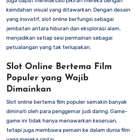
juga dapat merelaksasi pikiran mereka dengan
keindahan visual yang ditawarkan. Dengan desain
yang inovatif, slot online berfungsi sebagai
jembatan antara hiburan dan eksplorasi alam,
menjadikan setiap sesi permainan sebagai
petualangan yang tak terlupakan.
Slot Online Bertema Film
Populer yang Wajib
Dimainkan
Slot online bertema film populer semakin banyak
diminati oleh para penggemar judi daring. Game-
game ini tidak hanya menawarkan keseruan,
tetapi juga membawa pemain ke dalam dunia film
yang mereka cintai.