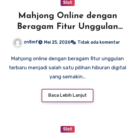
Slot
Mahjong Online dengan
Beragam Fitur Unggulan
Terbaru
zn8mf
Mei 25, 2026
Tidak ada komentar
Mahjong online dengan beragam fitur unggulan
terbaru menjadi salah satu pilihan hiburan digital
yang semakin…
Baca Lebih Lanjut
Slot