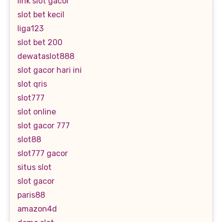
link slot gacor
slot bet kecil
liga123
slot bet 200
dewataslot888
slot gacor hari ini
slot qris
slot777
slot online
slot gacor 777
slot88
slot777 gacor
situs slot
slot gacor
paris88
amazon4d