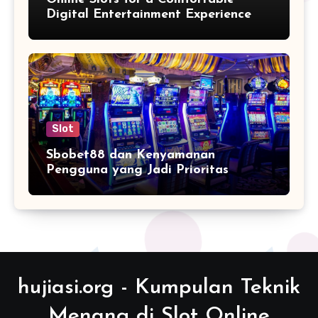
Digital Entertainment Experience
Slot
Sbobet88 dan Kenyamanan
Pengguna yang Jadi Prioritas
hujiasi.org - Kumpulan Teknik
Menang di Slot Online