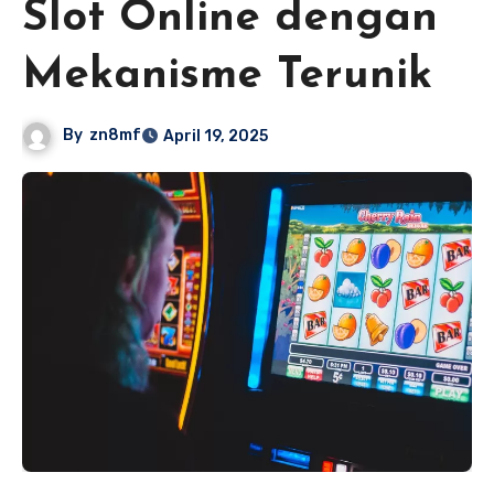
Slot Online dengan
Mekanisme Terunik
By
zn8mf
April 19, 2025