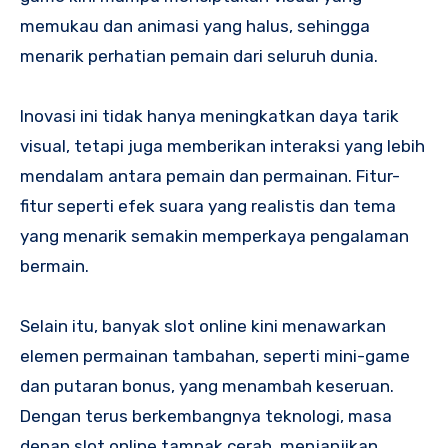
memukau dan animasi yang halus, sehingga
menarik perhatian pemain dari seluruh dunia.
Inovasi ini tidak hanya meningkatkan daya tarik
visual, tetapi juga memberikan interaksi yang lebih
mendalam antara pemain dan permainan. Fitur-
fitur seperti efek suara yang realistis dan tema
yang menarik semakin memperkaya pengalaman
bermain.
Selain itu, banyak slot online kini menawarkan
elemen permainan tambahan, seperti mini-game
dan putaran bonus, yang menambah keseruan.
Dengan terus berkembangnya teknologi, masa
depan slot online tampak cerah, menjanjikan