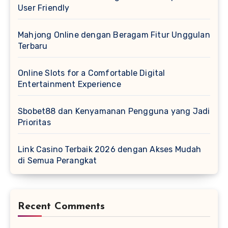
User Friendly
Mahjong Online dengan Beragam Fitur Unggulan
Terbaru
Online Slots for a Comfortable Digital
Entertainment Experience
Sbobet88 dan Kenyamanan Pengguna yang Jadi
Prioritas
Link Casino Terbaik 2026 dengan Akses Mudah
di Semua Perangkat
Recent Comments