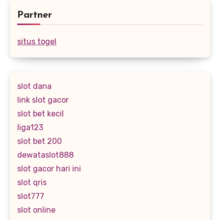
Partner
situs togel
slot dana
link slot gacor
slot bet kecil
liga123
slot bet 200
dewataslot888
slot gacor hari ini
slot qris
slot777
slot online