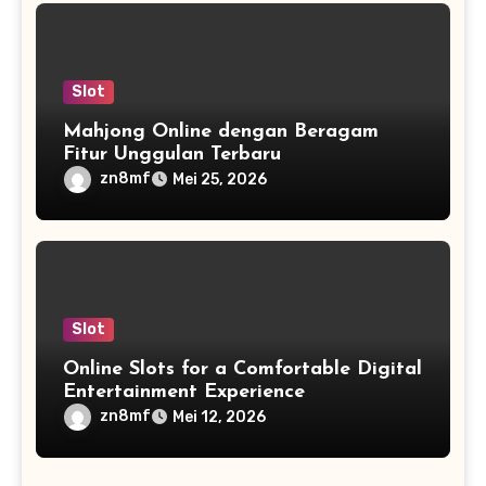
Slot
Mahjong Online dengan Beragam
Fitur Unggulan Terbaru
zn8mf
Mei 25, 2026
Slot
Online Slots for a Comfortable Digital
Entertainment Experience
zn8mf
Mei 12, 2026