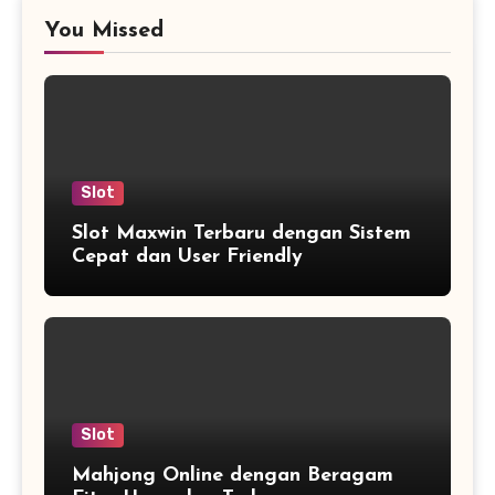
You Missed
Slot
Slot Maxwin Terbaru dengan Sistem
Cepat dan User Friendly
Slot
Mahjong Online dengan Beragam