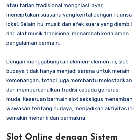
atau tarian tradisional menghiasi layar,
menciptakan suasana yang kental dengan nuansa
lokal. Selain itu, musik dan efek suara yang diambil
dari alat musik tradisional menambah kedalaman
pengalaman bermain.
Dengan menggabungkan elemen-elemen ini, slot
budaya tidak hanya menjadi sarana untuk meraih
kemenangan, tetapi juga membantu melestarikan
dan memperkenalkan tradisi kepada generasi
muda. Keseruan bermain slot sekaligus menambah
wawasan tentang budaya, menjadikan aktivitas ini
semakin menarik dan bermakna.
Slot Online dengan Sistem