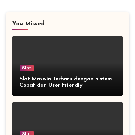
You Missed
Slot
Slot Maxwin Terbaru dengan Sistem
Cepat dan User Friendly
Slot