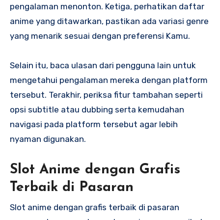
pengalaman menonton. Ketiga, perhatikan daftar
anime yang ditawarkan, pastikan ada variasi genre
yang menarik sesuai dengan preferensi Kamu.
Selain itu, baca ulasan dari pengguna lain untuk
mengetahui pengalaman mereka dengan platform
tersebut. Terakhir, periksa fitur tambahan seperti
opsi subtitle atau dubbing serta kemudahan
navigasi pada platform tersebut agar lebih
nyaman digunakan.
Slot Anime dengan Grafis
Terbaik di Pasaran
Slot anime dengan grafis terbaik di pasaran