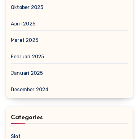
Oktober 2025
April 2025
Maret 2025
Februari 2025
Januari 2025
Desember 2024
Categories
Slot