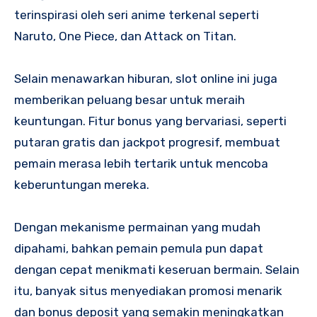
terinspirasi oleh seri anime terkenal seperti
Naruto, One Piece, dan Attack on Titan.
Selain menawarkan hiburan, slot online ini juga
memberikan peluang besar untuk meraih
keuntungan. Fitur bonus yang bervariasi, seperti
putaran gratis dan jackpot progresif, membuat
pemain merasa lebih tertarik untuk mencoba
keberuntungan mereka.
Dengan mekanisme permainan yang mudah
dipahami, bahkan pemain pemula pun dapat
dengan cepat menikmati keseruan bermain. Selain
itu, banyak situs menyediakan promosi menarik
dan bonus deposit yang semakin meningkatkan