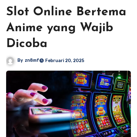
Slot Online Bertema
Anime yang Wajib
Dicoba
By
zn8mf
Februari 20, 2025