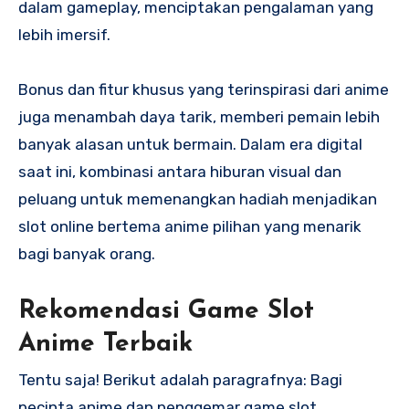
dalam gameplay, menciptakan pengalaman yang
lebih imersif.
Bonus dan fitur khusus yang terinspirasi dari anime
juga menambah daya tarik, memberi pemain lebih
banyak alasan untuk bermain. Dalam era digital
saat ini, kombinasi antara hiburan visual dan
peluang untuk memenangkan hadiah menjadikan
slot online bertema anime pilihan yang menarik
bagi banyak orang.
Rekomendasi Game Slot
Anime Terbaik
Tentu saja! Berikut adalah paragrafnya: Bagi
pecinta anime dan penggemar game slot,