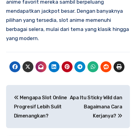
anime favorit mereka sambil berpeluang
mendapatkan jackpot besar. Dengan banyaknya
pilihan yang tersedia, slot anime memenuhi
berbagai selera, mulai dari tema yang klasik hingga
yang modern.
Navigasi
Mengapa Slot Online
Apa Itu Sticky Wild dan
pos
Progresif Lebih Sulit
Bagaimana Cara
Dimenangkan?
Kerjanya?