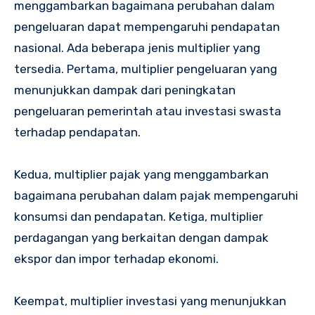
menggambarkan bagaimana perubahan dalam
pengeluaran dapat mempengaruhi pendapatan
nasional. Ada beberapa jenis multiplier yang
tersedia. Pertama, multiplier pengeluaran yang
menunjukkan dampak dari peningkatan
pengeluaran pemerintah atau investasi swasta
terhadap pendapatan.
Kedua, multiplier pajak yang menggambarkan
bagaimana perubahan dalam pajak mempengaruhi
konsumsi dan pendapatan. Ketiga, multiplier
perdagangan yang berkaitan dengan dampak
ekspor dan impor terhadap ekonomi.
Keempat, multiplier investasi yang menunjukkan