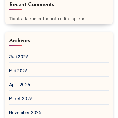
Recent Comments
Tidak ada komentar untuk ditampilkan.
Archives
Juli 2026
Mei 2026
April 2026
Maret 2026
November 2025