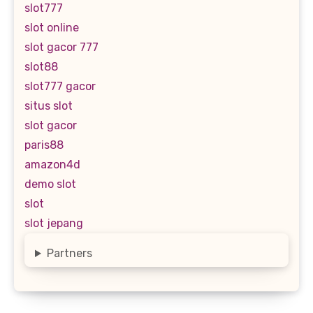
slot777
slot online
slot gacor 777
slot88
slot777 gacor
situs slot
slot gacor
paris88
amazon4d
demo slot
slot
slot jepang
Partners