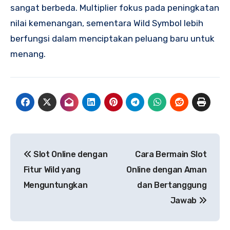
sangat berbeda. Multiplier fokus pada peningkatan
nilai kemenangan, sementara Wild Symbol lebih
berfungsi dalam menciptakan peluang baru untuk
menang.
Navigasi
Slot Online dengan
Cara Bermain Slot
pos
Fitur Wild yang
Online dengan Aman
Menguntungkan
dan Bertanggung
Jawab