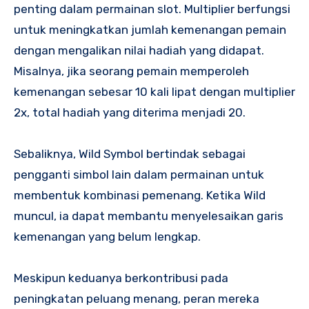
penting dalam permainan slot. Multiplier berfungsi
untuk meningkatkan jumlah kemenangan pemain
dengan mengalikan nilai hadiah yang didapat.
Misalnya, jika seorang pemain memperoleh
kemenangan sebesar 10 kali lipat dengan multiplier
2x, total hadiah yang diterima menjadi 20.
Sebaliknya, Wild Symbol bertindak sebagai
pengganti simbol lain dalam permainan untuk
membentuk kombinasi pemenang. Ketika Wild
muncul, ia dapat membantu menyelesaikan garis
kemenangan yang belum lengkap.
Meskipun keduanya berkontribusi pada
peningkatan peluang menang, peran mereka