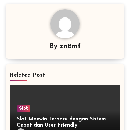
By
zn8mf
Related Post
Slot
Slot Maxwin Terbaru dengan Sistem
Cepat dan User Friendly