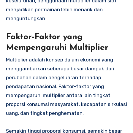
keseluruhan, penggunaan multiplier dalam slot
menjadikan permainan lebih menarik dan
menguntungkan
Faktor-Faktor yang
Mempengaruhi Multiplier
Multiplier adalah konsep dalam ekonomi yang
menggambarkan seberapa besar dampak dari
perubahan dalam pengeluaran terhadap
pendapatan nasional. Faktor-faktor yang
mempengaruhi multiplier antara lain tingkat
proporsi konsumsi masyarakat, kecepatan sirkulasi
uang, dan tingkat penghematan.
Semakin tinggi proporsi konsumsi, semakin besar