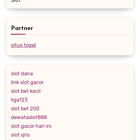
Slot
Partner
situs togel
slot dana
link slot gacor
slot bet kecil
liga123
slot bet 200
dewataslot888
slot gacor hari ini
slot qris